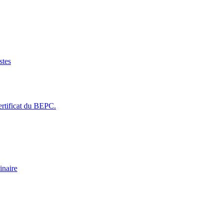
stes
rtificat du BEPC.
inaire