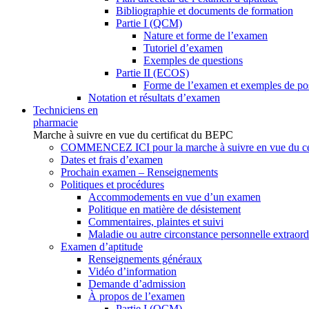
Bibliographie et documents de formation
Partie I (QCM)
Nature et forme de l’examen
Tutoriel d’examen
Exemples de questions
Partie II (ECOS)
Forme de l’examen et exemples de po
Notation et résultats d’examen
Techniciens en
pharmacie
Marche à suivre en vue du certificat du BEPC
COMMENCEZ ICI pour la marche à suivre en vue du ce
Dates et frais d’examen
Prochain examen – Renseignements
Politiques et procédures
Accommodements en vue d’un examen
Politique en matière de désistement
Commentaires, plaintes et suivi
Maladie ou autre circonstance personnelle extraord
Examen d’aptitude
Renseignements généraux
Vidéo d’information
Demande d’admission
À propos de l’examen
Partie I (QCM)